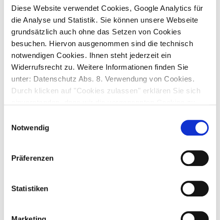
Erstellen Sie Templates, die beschreibende Inhalte aus
Diese Website verwendet Cookies, Google Analytics für
vorhandenen Daten generieren.
die Analyse und Statistik. Sie können unsere Webseite
Beispiel: Ein Template für Produktbeschreibungen, das
grundsätzlich auch ohne das Setzen von Cookies
technische Eigenschaften automatisch in klar
besuchen. Hiervon ausgenommen sind die technisch
strukturierte Textbausteine übersetzt – mit definierter
notwendigen Cookies. Ihnen steht jederzeit ein
Tonalität und Formatierung.
Widerrufsrecht zu. Weitere Informationen finden Sie
unter: Datenschutz Abs. 8. Verwendung von Cookies.
3. Strukturierte Ausspielung
Durch klicken auf "Cookies zulassen" erklären Sie sich
Exportieren Sie die angereicherten Daten in
einverstanden, dass wir die vorgenannten Cookies zu
standardisierten Formaten. Durch die Integration von
Marketing- und zu Analyse-Zwecken setzen.
Schema.org-Typen (Product, Offer, FAQPage) können KI-
Einwilligungsauswahl
Notwendig
Systeme Ihre Produktseiten eindeutig interpretieren.
Das Ergebnis: Inhalte, die von generativen Modellen als
vertrauenswürdige Quelle erkannt werden.
Präferenzen
Praxisbeispiel: Ein Produkt wird GEO-
fähig
Statistiken
Ein Hersteller von Werkzeugmaschinen nutzt sein PIM,
Marketing