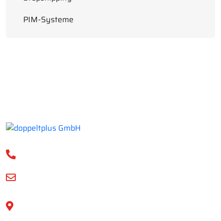
PIM-Systeme
+49 (0)241 894386720
info@doppeltplus.de
Eckenerstr. 68
52078 Aachen